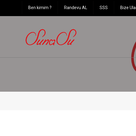
Ben kimim ?
Randevu AL
SSS
Bize Ula