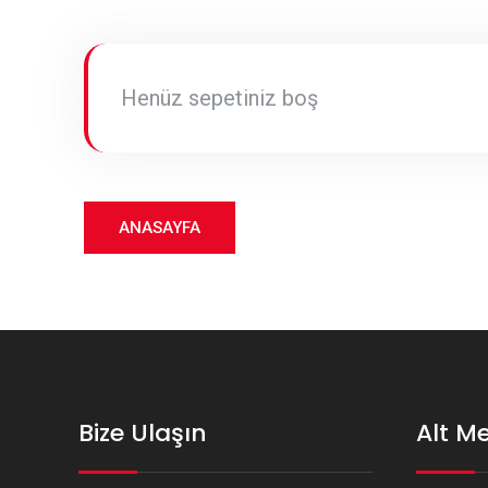
Henüz sepetiniz boş
ANASAYFA
Bize Ulaşın
Alt M