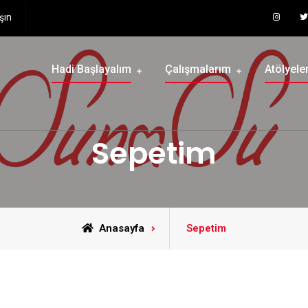
şın
Hadi Başlayalım
Çalışmalarım
Atölyele
Sepetim
Anasayfa
Sepetim