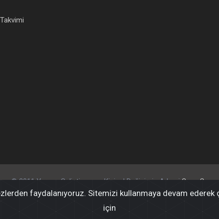
 Takvimi
© 2011 Yaşam Geliştirme ve Kişisel Değişimin Adresi
Suna Su
rezlerden faydalanıyoruz. Sitemizi kullanmaya devam ederek çe
için