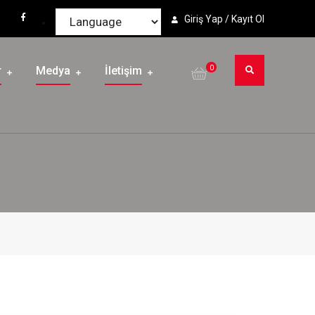
Giriş Yap / Kayıt Ol
0
r
Medya
İletişim