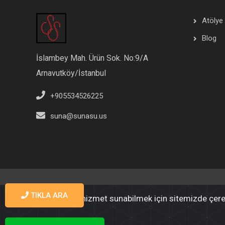
Atölye
Blog
İslambey Mah. Ürün Sok. No:9/A
Arnavutköy/İstanbul
+905534526225
suna@sunasu.us
TIKLA ARA
Sizlere daha iyi bir hizmet sunabilmek için sitemizde çe