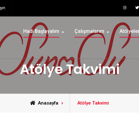
şın
Hadi Başlayalım
Çalışmalarım
Atölyele
Atölye Takvimi
Anasayfa
Atölye Takvimi