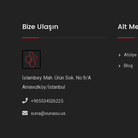
Bize Ulaşın
Alt M
Atölye
Blog
İslambey Mah. Ürün Sok. No:9/A
Arnavutköy/İstanbul
+905534526225
suna@sunasu.us