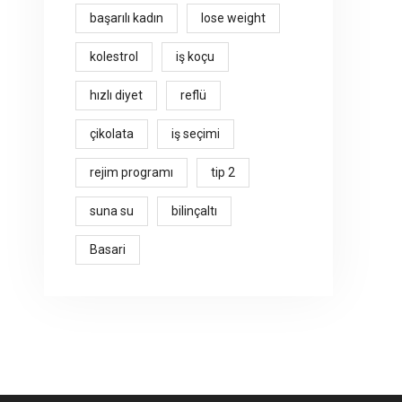
başarılı kadın
lose weight
kolestrol
iş koçu
hızlı diyet
reflü
çikolata
iş seçimi
rejim programı
tip 2
suna su
bilinçaltı
Basari