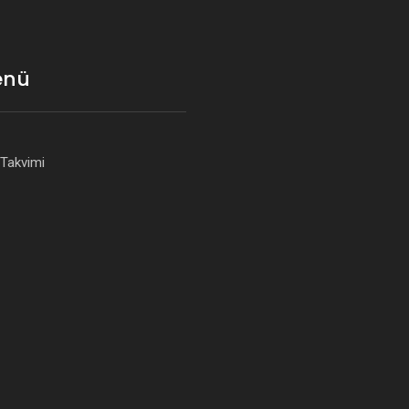
enü
 Takvimi