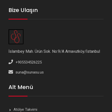
Bize Ulaşın
İslambey Mah. Ürün Sok. No:9/A Arnavutköy/İstanbul
+905534526225
suna@sunasu.us
Alt Menü
Atölye Takvimi