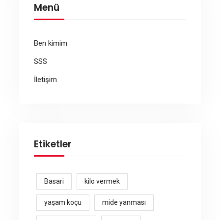
Menü
Ben kimim
SSS
İletişim
Etiketler
Basari
kilo vermek
yaşam koçu
mide yanması