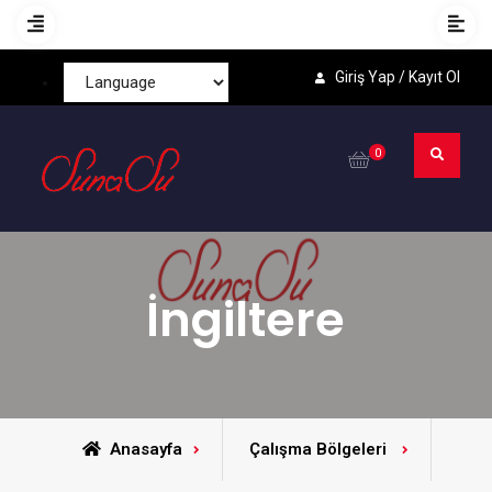
Giriş Yap / Kayıt Ol
0
İngiltere
Anasayfa
Çalışma Bölgeleri