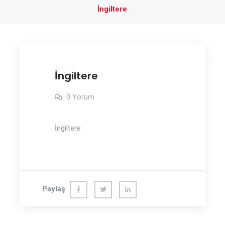
İngiltere
İngiltere
0 Yorum
İngiltere
Paylaş
Fac
Twit
Link
ebo
ter
edln