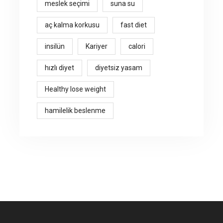
meslek seçimi
suna su
aç kalma korkusu
fast diet
insilün
Kariyer
calori
hızlı diyet
diyetsiz yasam
Healthy lose weight
hamilelik beslenme